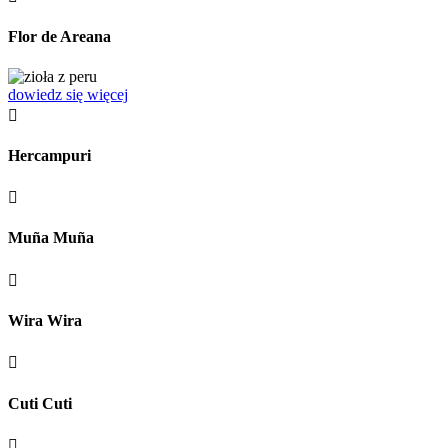
Flor de Areana
dowiedz się więcej

Hercampuri

Muña Muña

Wira Wira

Cuti Cuti
